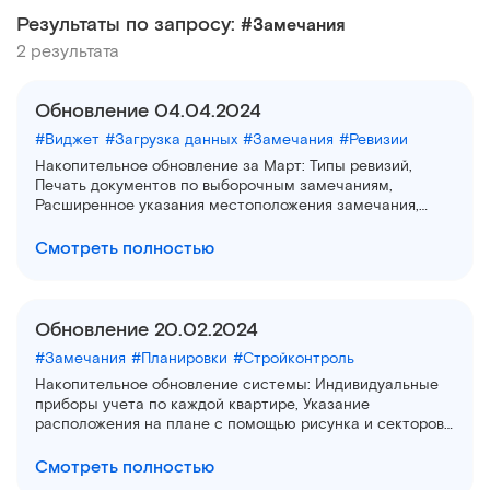
Результаты по запросу:
#Замечания
2 результата
Обновление 04.04.2024
#Виджет
#Загрузка данных
#Замечания
#Ревизии
Накопительное обновление за Март: Типы ревизий,
Печать документов по выборочным замечаниям,
Расширенное указания местоположения замечания,
Фильтры по пользовательским полям, Улучшение
триггеров, Комментарии во всех документах и др.
Смотреть полностью
Обновление 20.02.2024
#Замечания
#Планировки
#Стройконтроль
Накопительное обновление системы: Индивидуальные
приборы учета по каждой квартире, Указание
расположения на плане с помощью рисунка и секторов
на строительных осях, Фотографии в списке замечаний,
Многотарифные счетчики
Смотреть полностью