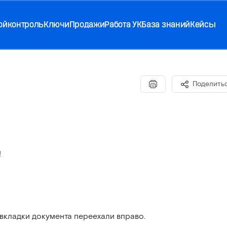
ойконтроль
Ключи
Продажи
Работа УК
База знаний
Кейсы
Поделить
!
 вкладки документа переехали вправо.