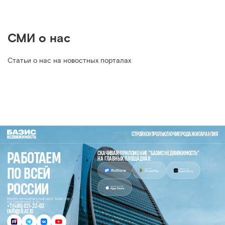
СМИ о нас
Статьи о нас на новостных порталах
СТРОЙКОНТРОЛЬ
КЛЮЧИ
ПРОДАЖИ
ГАРАНТИЯ
СКАЧИВАЙ ПРИЛОЖЕНИЕ "БАЗИС НЕДВИЖИМОСТЬ"
РАБОТАЕМ
НА ГЛАВНЫХ ПЛОЩАДКАХ:
ПО ВСЕЙ
РОССИИ
Москва, муниципальный округ Арбат, пер.
2-й Смоленский, д. 1/4
+7 (495) 021-22-02
INFO@IFLAT.IO